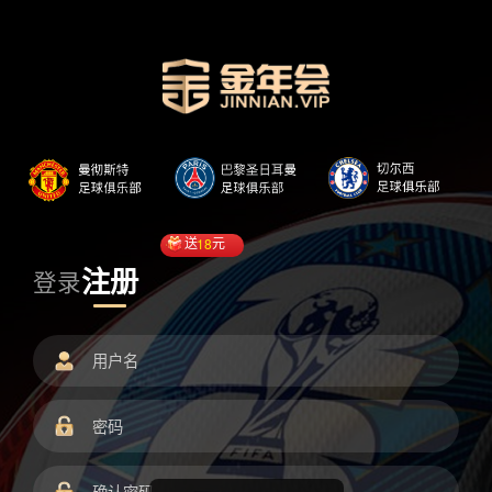
送
18
元
注册
登录