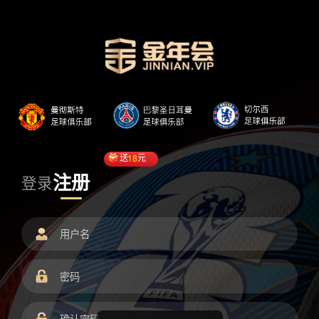
送
18
元
注册
登录