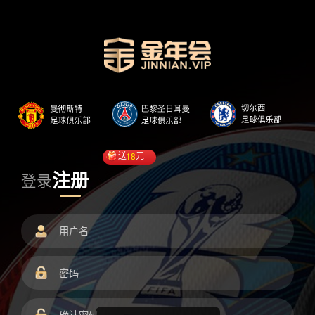
送
18
元
注册
登录